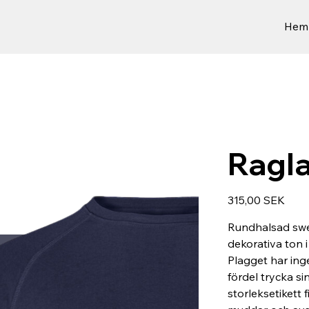
Hem
Ragla
Preis
315,00 SEK
Rundhalsad swe
dekorativa ton 
Plagget har ing
fördel trycka s
storleksetikett f