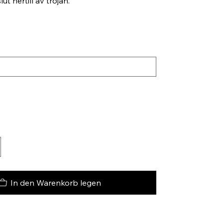
t nertill av tröjan.
In den Warenkorb legen