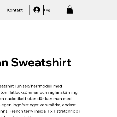
Kontakt
Logga In
n Sweatshirt
atshirt i unisex/herrmodell med
i ton flatlocksömmar och raglanskärning.
en nacketikett utan där kan man med
in egen logo/sitt eget varumärke, endast
inns. French terry insida. 1 x 1 stretchribb i