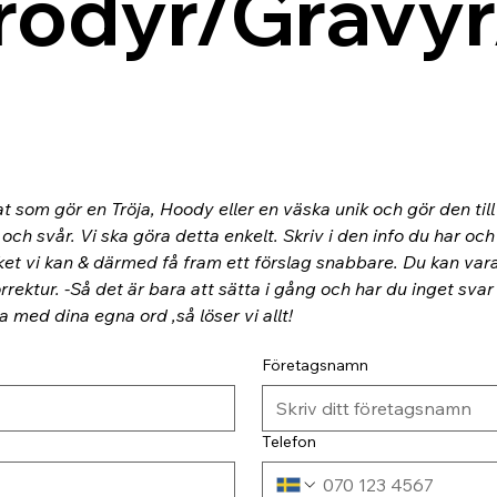
rodyr/Gravyr
at som gör en Tröja, Hoody eller en väska unik och gör den til
ch svår. Vi ska göra detta enkelt. Skriv i den info du har och
ket vi kan & därmed få fram ett förslag snabbare. Du kan va
rektur. -Så det är bara att sätta i gång och har du inget svar
ra med dina egna ord ,så löser vi allt!
Företagsnamn
Telefon