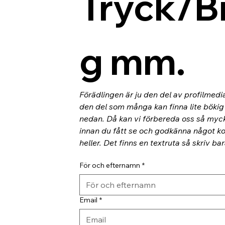
Tryck/B
g mm.
Förädlingen är ju den del av profilmedi
den del som många kan finna lite bökig o
nedan. Då kan vi förbereda oss så myc
innan du fått se och godkänna något kor
heller. Det finns en textruta så skriv ba
För och efternamn
*
Email
*