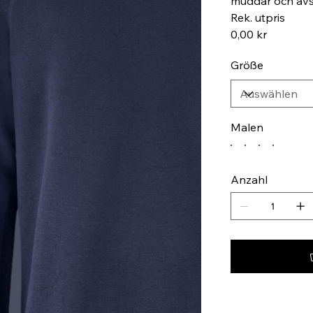
muddar och avslu
Rek. utpris
0,00 kr
Größe
Malen
Anzahl