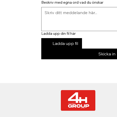
Beskriv med egna ord vad du önskar
Ladda upp din fil här
Ladda upp fil
Skicka in