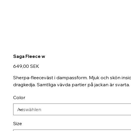
Saga Fleece w
Preis
649,00 SEK
Sherpa-fleeceväst i dampassform. Mjuk och skön insida 
dragkedja. Samtliga vävda partier på jackan är svarta
Color
Size