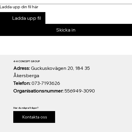
Ladda upp din fil här
Ladda upp fil
Skicka in
4-H CONCEPT GROUP
Adress:
Guckuskovägen 20, 184 35
Åkersberga
Telefon:
073-7193626
Organisationsnummer:
556949-3090
Har du några frågor?
Kontakta oss