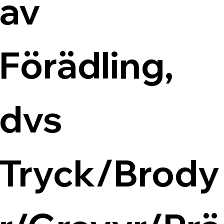
av 
Förädling, 
dvs 
Tryck/Brody