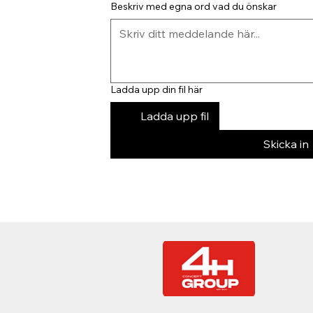
Beskriv med egna ord vad du önskar
Ladda upp din fil här
Ladda upp fil
Skicka in