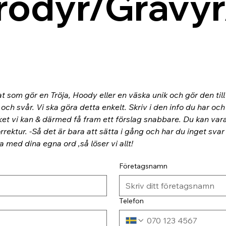
rodyr/Gravyr
at som gör en Tröja, Hoody eller en väska unik och gör den til
ch svår. Vi ska göra detta enkelt. Skriv i den info du har och
ket vi kan & därmed få fram ett förslag snabbare. Du kan va
rektur. -Så det är bara att sätta i gång och har du inget svar
ra med dina egna ord ,så löser vi allt!
Företagsnamn
Telefon