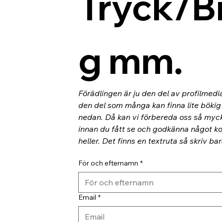
Tryck/B
g mm.
Förädlingen är ju den del av profilmedi
den del som många kan finna lite bökig o
nedan. Då kan vi förbereda oss så myc
innan du fått se och godkänna något kor
heller. Det finns en textruta så skriv ba
För och efternamn
*
Email
*