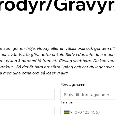
rodyr/Gravyr
at som gör en Tröja, Hoody eller en väska unik och gör den til
ch svår. Vi ska göra detta enkelt. Skriv i den info du har och
ket vi kan & därmed få fram ett förslag snabbare. Du kan va
rektur. -Så det är bara att sätta i gång och har du inget svar
ra med dina egna ord ,så löser vi allt!
Företagsnamn
Telefon