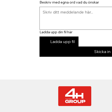
Beskriv med egna ord vad du önskar
Ladda upp din fil här
Ladda upp fil
Skicka in