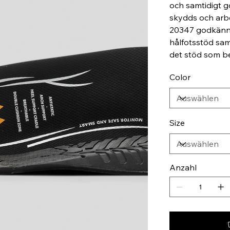
och samtidigt g
skydds och arb
20347 godkänna
hålfotsstöd sam
det stöd som b
Color
Size
Anzahl