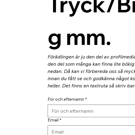
Tryck/B
g mm.
Förädlingen är ju den del av profilmedi
den del som många kan finna lite bökig o
nedan. Då kan vi förbereda oss så myc
innan du fått se och godkänna något kor
heller. Det finns en textruta så skriv ba
För och efternamn
*
Email
*