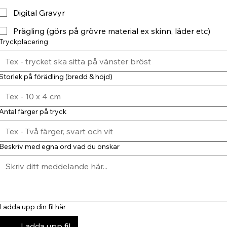
Digital Gravyr
Prägling (görs på grövre material ex skinn, läder etc)
Tryckplacering
Storlek på förädling (bredd & höjd)
Antal färger på tryck
Beskriv med egna ord vad du önskar
Ladda upp din fil här
Ladda upp fil