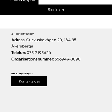
Skicka in
4-H CONCEPT GROUP
Adress:
Guckuskovägen 20, 184 35
Åkersberga
Telefon:
073-7193626
Organisationsnummer:
556949-3090
Har du några frågor?
Kontakta oss