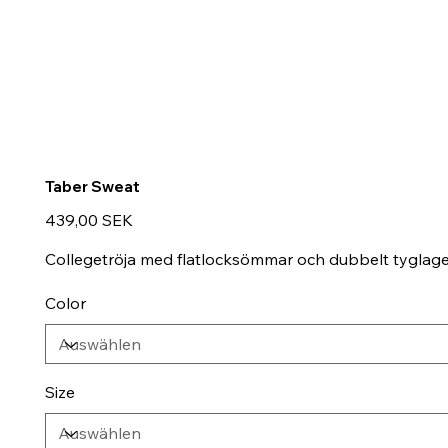
Taber Sweat
Preis
439,00 SEK
Collegetröja med flatlocksömmar och dubbelt tyglag
Color
Size