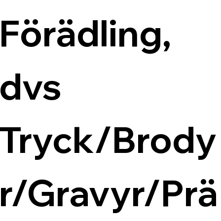
Förädling, 
dvs 
Tryck/Brody
r/Gravyr/Prä