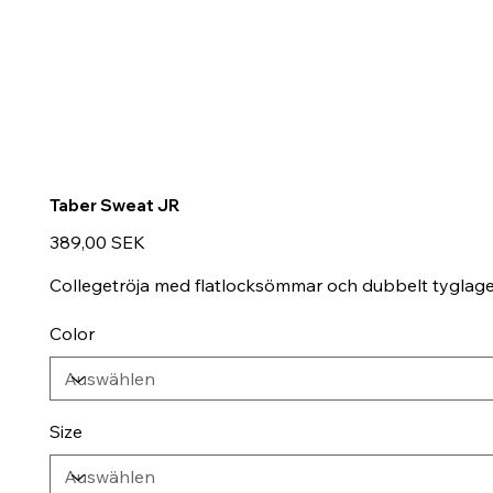
Taber Sweat JR
Preis
389,00 SEK
Collegetröja med flatlocksömmar och dubbelt tyglag
Color
Size