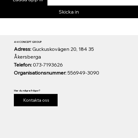
Skicka in
4-H CONCEPT GROUP
Adress:
Guckuskovägen 20, 184 35
Åkersberga
Telefon:
073-7193626
Organisationsnummer:
556949-3090
Har du några frågor?
Kontakta oss