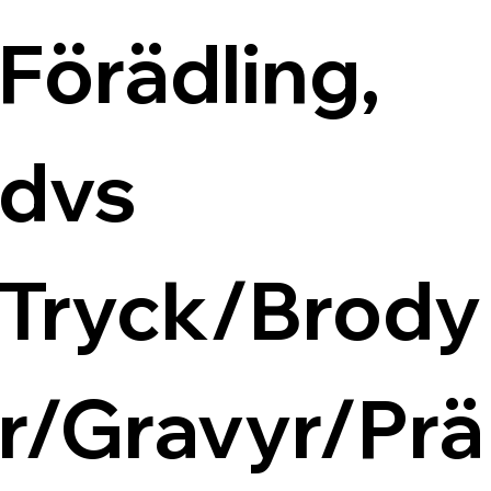
Förädling, 
dvs 
Tryck/Brody
r/Gravyr/Prä