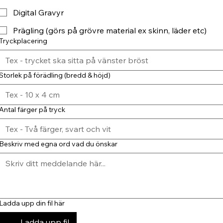
Digital Gravyr
Prägling (görs på grövre material ex skinn, läder etc)
Tryckplacering
Storlek på förädling (bredd & höjd)
Antal färger på tryck
Beskriv med egna ord vad du önskar
Ladda upp din fil här
Ladda upp fil