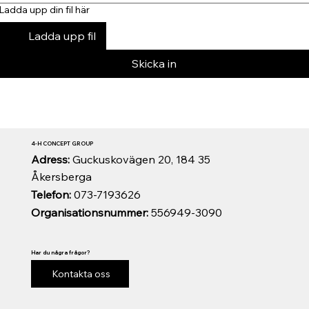
Ladda upp din fil här
Ladda upp fil
Skicka in
4-H CONCEPT GROUP
Adress:
Guckuskovägen 20, 184 35
Åkersberga
Telefon:
073-7193626
Organisationsnummer:
556949-3090
Har du några frågor?
Kontakta oss