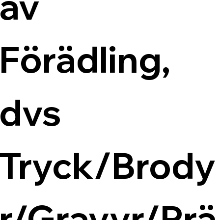
av 
Förädling, 
dvs 
Tryck/Brody
r/Gravyr/Prä