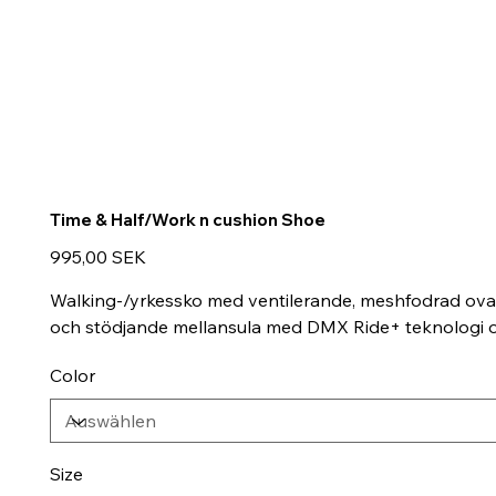
Time & Half/Work n cushion Shoe
Preis
995,00 SEK
Walking-/yrkessko med ventilerande, meshfodrad ovan
och stödjande mellansula med DMX Ride+ teknologi och
Color
Size