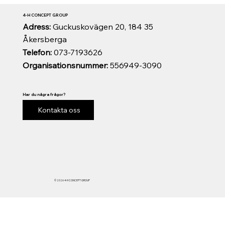
4-H CONCEPT GROUP
Adress:
Guckuskovägen 20, 184 35
Åkersberga
Telefon:
073-7193626
Organisationsnummer:
556949-3090
Har du några frågor?
Kontakta oss
© 2026 4-H CONCEPT GROUP