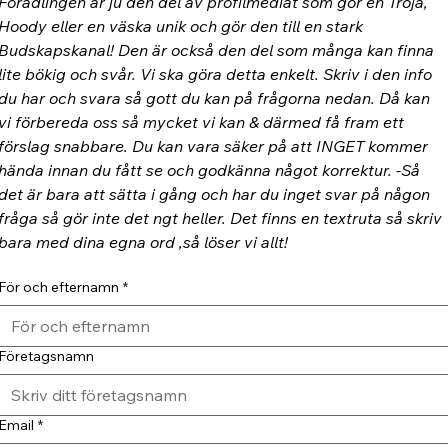
Förädlingen är ju den del av profilmediat som gör en Tröja, 
Hoody eller en väska unik och gör den till en stark 
Budskapskanal! Den är också den del som många kan finna 
lite bökig och svår. Vi ska göra detta enkelt. Skriv i den info 
du har och svara så gott du kan på frågorna nedan. Då kan 
vi förbereda oss så mycket vi kan & därmed få fram ett 
förslag snabbare. Du kan vara säker på att INGET kommer 
hända innan du fått se och godkänna något korrektur. -Så 
det är bara att sätta i gång och har du inget svar på någon 
fråga så gör inte det ngt heller. Det finns en textruta så skriv 
bara med dina egna ord ,så löser vi allt!
För och efternamn
*
Företagsnamn
Email
*