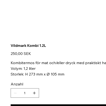
Vildmark Kombi 1.2L
Preis
250,00 SEK
Kombitermos för mat och/eller dryck med praktiskt ha
Volym: 1,2 liter
Storlek: H 273 mm x Ø 105 mm
Anzahl