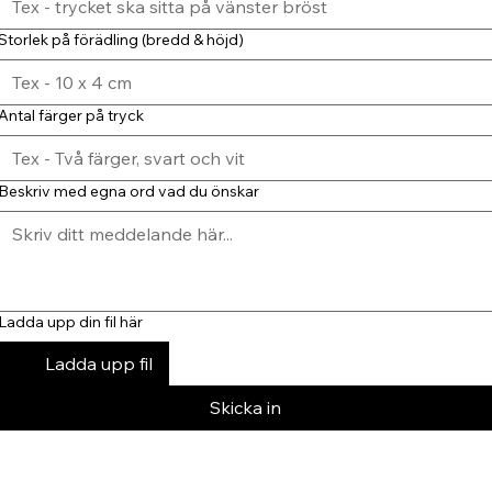
Storlek på förädling (bredd & höjd)
Antal färger på tryck
Beskriv med egna ord vad du önskar
Ladda upp din fil här
Ladda upp fil
Skicka in