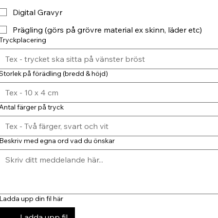
Digital Gravyr
Prägling (görs på grövre material ex skinn, läder etc)
Tryckplacering
Storlek på förädling (bredd & höjd)
Antal färger på tryck
Beskriv med egna ord vad du önskar
Ladda upp din fil här
Ladda upp fil