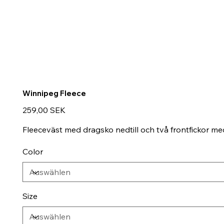
Winnipeg Fleece
Preis
259,00 SEK
Fleeceväst med dragsko nedtill och två frontfickor me
Color
Size