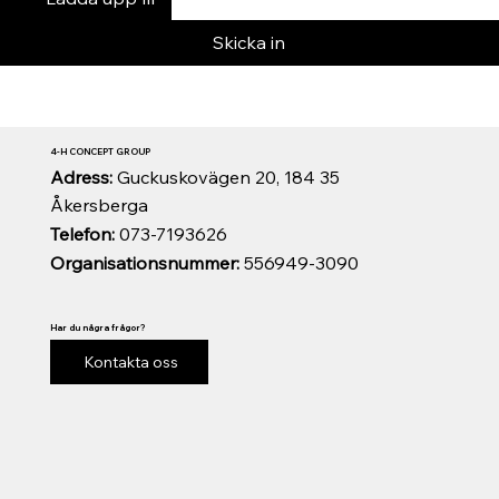
Skicka in
4-H CONCEPT GROUP
Adress:
Guckuskovägen 20, 184 35
Åkersberga
Telefon:
073-7193626
Organisationsnummer:
556949-3090
Har du några frågor?
Kontakta oss