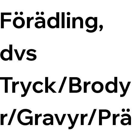
Förädling, 
dvs 
Tryck/Brody
r/Gravyr/Prä