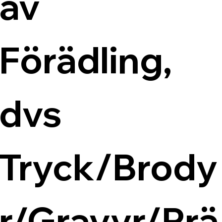
av 
Förädling, 
dvs 
Tryck/Brody
r/Gravyr/Prä