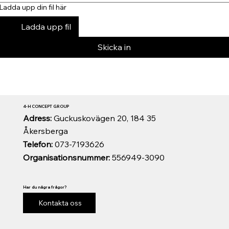
Ladda upp din fil här
Ladda upp fil
Skicka in
4-H CONCEPT GROUP
Adress:
Guckuskovägen 20, 184 35
Åkersberga
Telefon:
073-7193626
Organisationsnummer:
556949-3090
Har du några frågor?
Kontakta oss