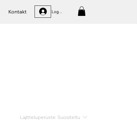
Kontakt
Logga In
Lajitteluperuste:
Suositeltu