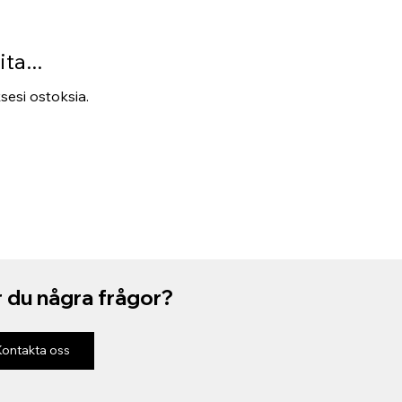
ta...
ksesi ostoksia.
 du några frågor?
Kontakta oss