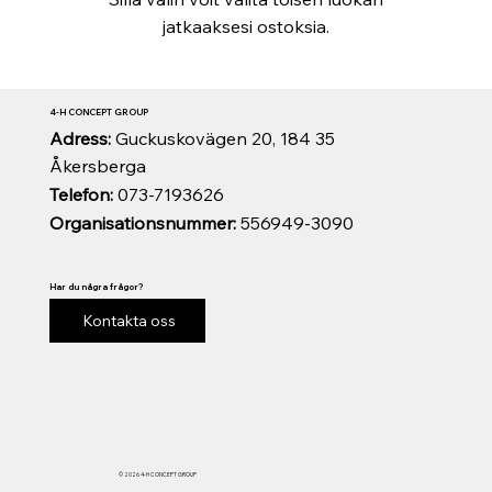
jatkaaksesi ostoksia.
4-H CONCEPT GROUP
Adress:
Guckuskovägen 20, 184 35
Åkersberga
Telefon:
073-7193626
Organisationsnummer:
556949-3090
Har du några frågor?
Kontakta oss
© 2026 4-H CONCEPT GROUP