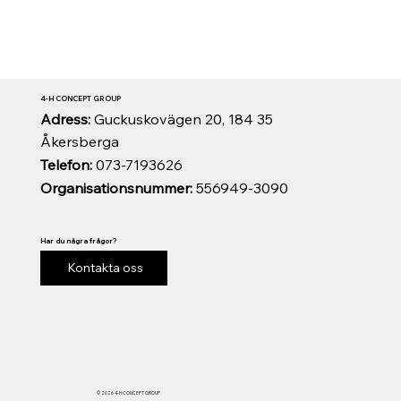
4-H CONCEPT GROUP
Adress:
Guckuskovägen 20, 184 35
Åkersberga
Telefon:
073-7193626
Organisationsnummer:
556949-3090
Har du några frågor?
Kontakta oss
© 2026 4-H CONCEPT GROUP