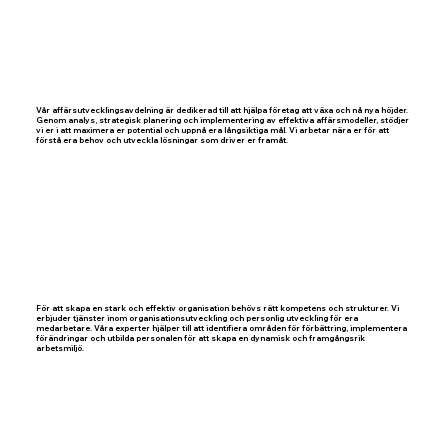
Vår affärsutvecklingsavdelning är dedikerad till att hjälpa företag att växa och nå nya höjder.
Genom analys, strategisk planering och implementering av effektiva affärsmodeller, stödjer
vi er i att maximera er potential och uppnå era långsiktiga mål. Vi arbetar nära er för att
förstå era behov och utveckla lösningar som driver er framåt.
För att skapa en stark och effektiv organisation behövs rätt kompetens och strukturer. Vi
erbjuder tjänster inom organisationsutveckling och personlig utveckling för era
medarbetare. Våra experter hjälper till att identifiera områden för förbättring, implementera
förändringar och utbilda personalen för att skapa en dynamisk och framgångsrik
arbetsmiljö.