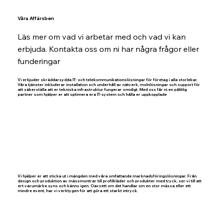
Våra Affärsben
Läs mer om vad vi arbetar med och vad vi kan
erbjuda. Kontakta oss om ni har några frågor eller
funderingar
Vi erbjuder skräddarsydda IT- och telekommunikationslösningar för företag i alla storlekar.
Våra tjänster inkluderar installation och underhåll av nätverk, molnlösningar och support för
att säkerställa att er tekniska infrastruktur fungerar smidigt. Med oss får ni en pålitlig
partner som hjälper er att optimera era IT-system och hålla er uppkopplade
Vi hjälper er att sticka ut i mängden med våra omfattande marknadsföringslösningar. Från
design och produktion av mässmontrar till profilkläder och produkter med tryck, ser vi till att
ert varumärke syns och känns igen. Oavsett om det handlar om en stor mässa eller ett
mindre event, har vi verktygen för att göra ett starkt intryck.