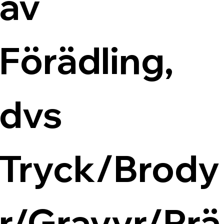
av 
Förädling, 
dvs 
Tryck/Brody
r/Gravyr/Prä