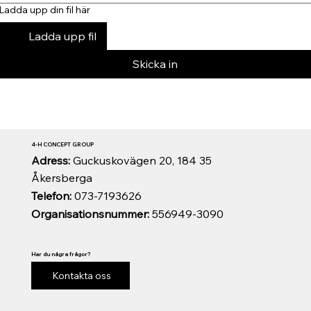
Ladda upp din fil här
Ladda upp fil
Skicka in
4-H CONCEPT GROUP
Adress:
Guckuskovägen 20, 184 35
Åkersberga
Telefon:
073-7193626
Organisationsnummer:
556949-3090
Har du några frågor?
Kontakta oss