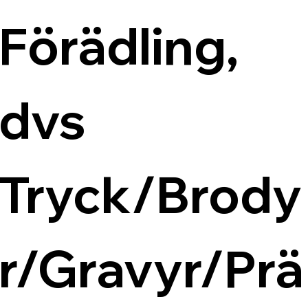
Förädling, 
dvs 
Tryck/Brody
r/Gravyr/Prä