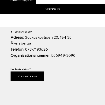
Skicka in
4-H CONCEPT GROUP
Adress:
Guckuskovägen 20, 184 35
Åkersberga
Telefon:
073-7193626
Organisationsnummer:
556949-3090
Har du några frågor?
Kontakta oss