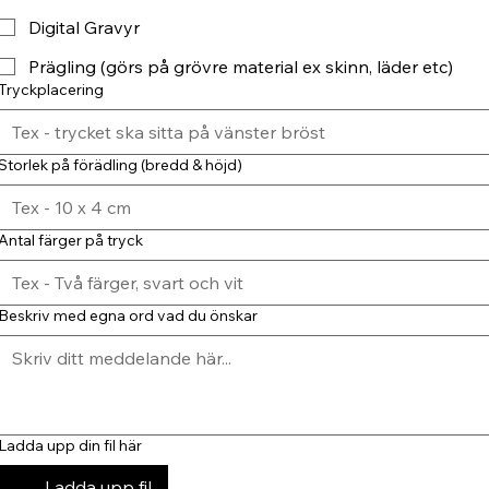
Digital Gravyr
Prägling (görs på grövre material ex skinn, läder etc)
Tryckplacering
Storlek på förädling (bredd & höjd)
Antal färger på tryck
Beskriv med egna ord vad du önskar
Ladda upp din fil här
Ladda upp fil