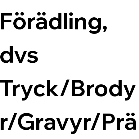
Förädling, 
dvs 
Tryck/Brody
r/Gravyr/Prä