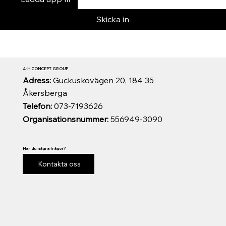
Skicka in
4-H CONCEPT GROUP
Adress:
Guckuskovägen 20, 184 35
Åkersberga
Telefon:
073-7193626
Organisationsnummer:
556949-3090
Har du några frågor?
Kontakta oss