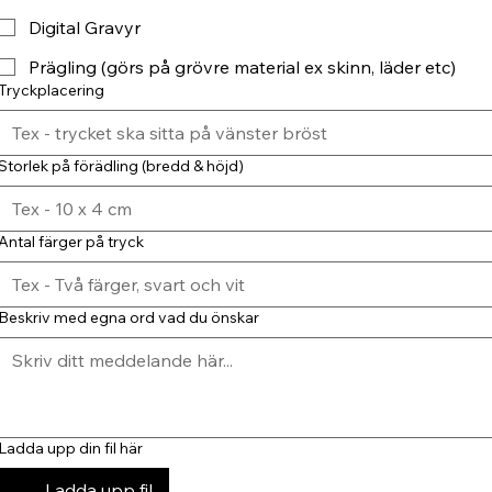
Digital Gravyr
Prägling (görs på grövre material ex skinn, läder etc)
Tryckplacering
Storlek på förädling (bredd & höjd)
Antal färger på tryck
Beskriv med egna ord vad du önskar
Ladda upp din fil här
Ladda upp fil