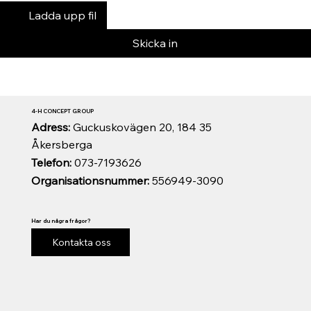
Ladda upp fil
Skicka in
4-H CONCEPT GROUP
Adress:
Guckuskovägen 20, 184 35
Åkersberga
Telefon:
073-7193626
Organisationsnummer:
556949-3090
Har du några frågor?
Kontakta oss