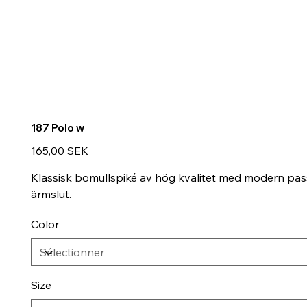
187 Polo w
Prix
165,00 SEK
Klassisk bomullspiké av hög kvalitet med modern pa
ärmslut.
Color
Size