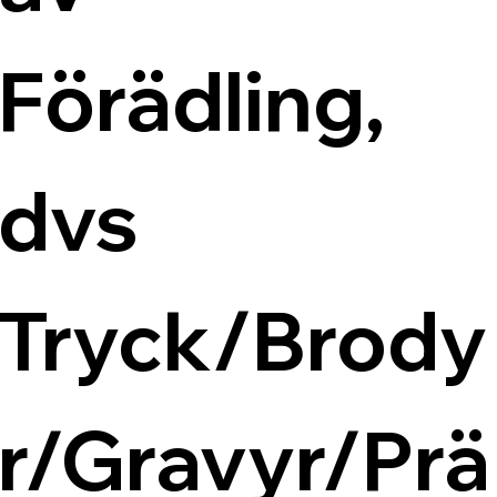
Förädling, 
dvs 
Tryck/Brody
r/Gravyr/Prä