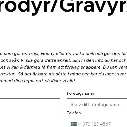
rodyr/Gravyr
at som gör en Tröja, Hoody eller en väska unik och gör den til
ch svår. Vi ska göra detta enkelt. Skriv i den info du har och
ket vi kan & därmed få fram ett förslag snabbare. Du kan va
rektur. -Så det är bara att sätta i gång och har du inget svar
ra med dina egna ord ,så löser vi allt!
Företagsnamn
Telefon