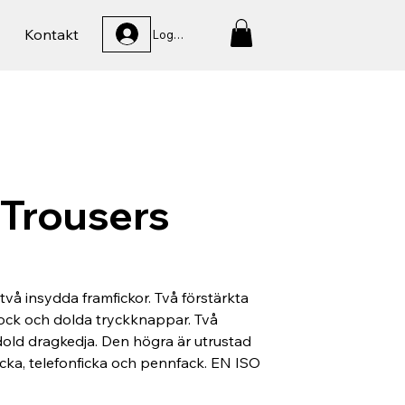
Kontakt
Logga In
Trousers
vå insydda framfickor. Två förstärkta
ock och dolda tryckknappar. Två
old dragkedja. Den högra är utrustad
icka, telefonficka och pennfack. EN ISO