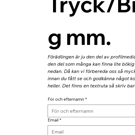
Tryck/B
g mm.
Förädlingen är ju den del av profilmedi
den del som många kan finna lite bökig o
nedan. Då kan vi förbereda oss så myc
innan du fått se och godkänna något kor
heller. Det finns en textruta så skriv ba
För och efternamn
*
Email
*