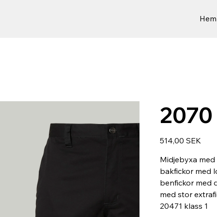
Hem
2070 
Prix
514,00 SEK
Midjebyxa med t
bakfickor med l
benfickor med d
med stor extraf
20471 klass 1