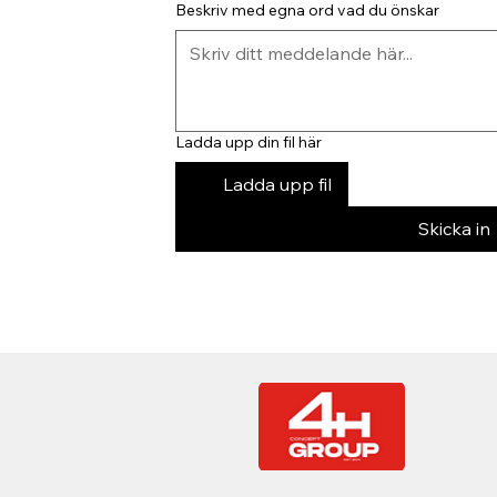
Beskriv med egna ord vad du önskar
Ladda upp din fil här
Ladda upp fil
Skicka in