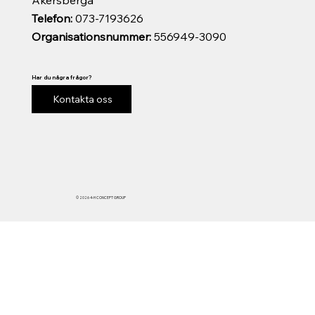
Telefon:
073-7193626
Organisationsnummer:
556949-3090
Har du några frågor?
Kontakta oss
© 2026 4-H CONCEPT GROUP