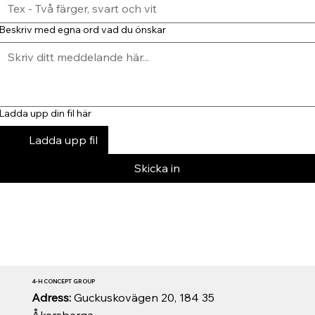
Beskriv med egna ord vad du önskar
Ladda upp din fil här
Ladda upp fil
Skicka in
4-H CONCEPT GROUP
Adress:
Guckuskovägen 20, 184 35
Åkersberga