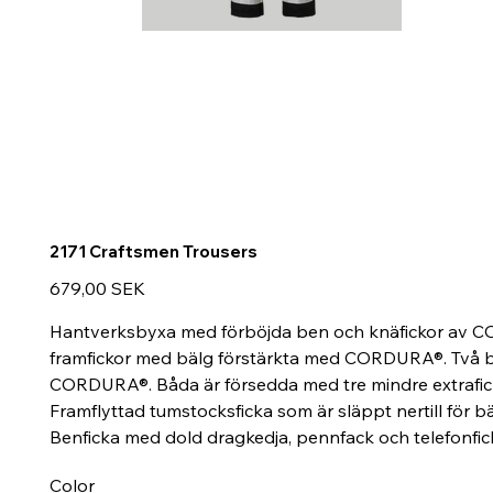
2171 Craftsmen Trousers
Prix
679,00 SEK
Hantverksbyxa med förböjda ben och knäfickor av COR
framfickor med bälg förstärkta med CORDURA®. Två ba
CORDURA®. Båda är försedda med tre mindre extraficko
Framflyttad tumstocksficka som är släppt nertill för b
Benficka med dold dragkedja, pennfack och telefonfick
Color