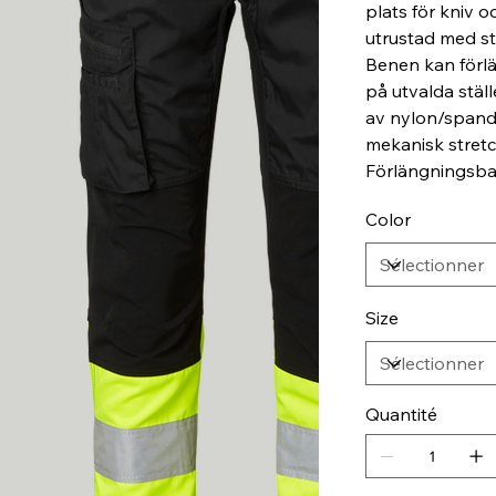
plats för kniv 
utrustad med sto
Benen kan förl
på utvalda ställ
av nylon/spande
mekanisk stretc
Förlängningsba
Color
Size
Quantité