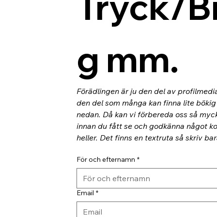
Tryck/B
g mm.
Förädlingen är ju den del av profilmedi
den del som många kan finna lite bökig o
nedan. Då kan vi förbereda oss så myc
innan du fått se och godkänna något kor
heller. Det finns en textruta så skriv ba
För och efternamn
*
Email
*