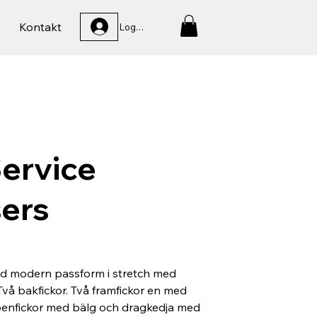
Kontakt
Logga In
ervice
ers
d modern passform i stretch med
Två bakfickor. Två framfickor en med
 benfickor med bälg och dragkedja med