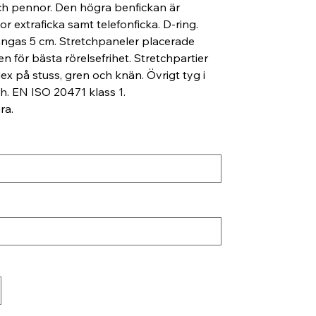
och pennor. Den högra benfickan är
r extraficka samt telefonficka. D-ring.
ängas 5 cm. Stretchpaneler placerade
en för bästa rörelsefrihet. Stretchpartier
x på stuss, gren och knän. Övrigt tyg i
h. EN ISO 20471 klass 1.
ra.