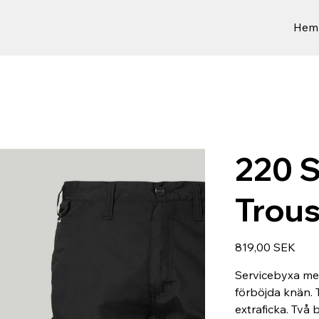
Hem
220 S
Trous
Prix
819,00 SEK
Servicebyxa me
förböjda knän. 
extraficka. Två