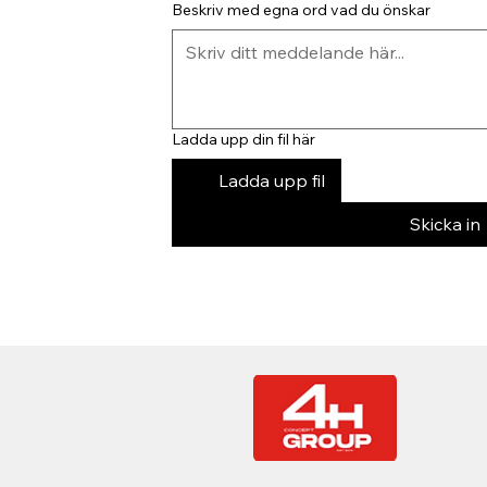
Beskriv med egna ord vad du önskar
Ladda upp din fil här
Ladda upp fil
Skicka in