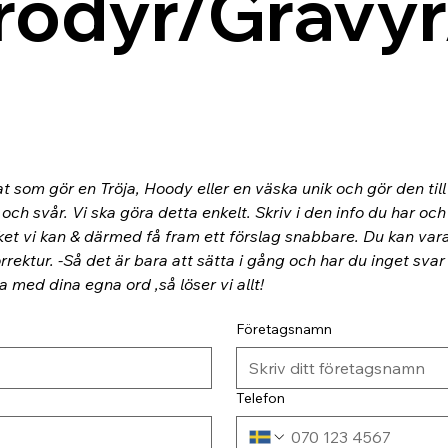
rodyr/Gravyr
at som gör en Tröja, Hoody eller en väska unik och gör den til
ch svår. Vi ska göra detta enkelt. Skriv i den info du har och
ket vi kan & därmed få fram ett förslag snabbare. Du kan va
rektur. -Så det är bara att sätta i gång och har du inget svar
ra med dina egna ord ,så löser vi allt!
Företagsnamn
Telefon