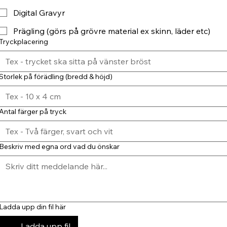
Digital Gravyr
Prägling (görs på grövre material ex skinn, läder etc)
Tryckplacering
Storlek på förädling (bredd & höjd)
Antal färger på tryck
Beskriv med egna ord vad du önskar
Ladda upp din fil här
Ladda upp fil