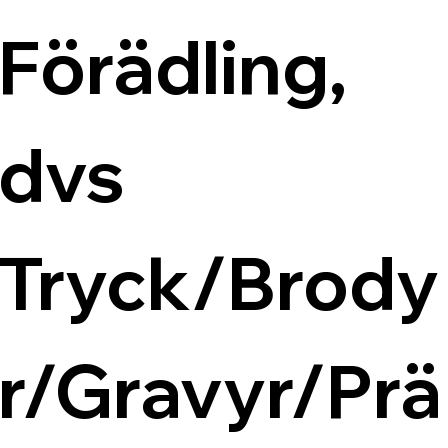
Förädling, 
dvs 
Tryck/Brody
r/Gravyr/Prä