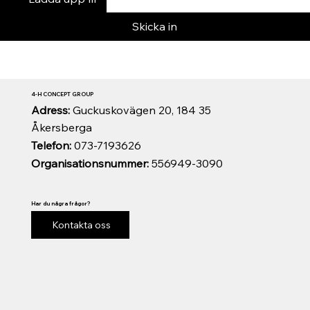
Skicka in
4-H CONCEPT GROUP
Adress:
Guckuskovägen 20, 184 35
Åkersberga
Telefon:
073-7193626
Organisationsnummer:
556949-3090
Har du några frågor?
Kontakta oss