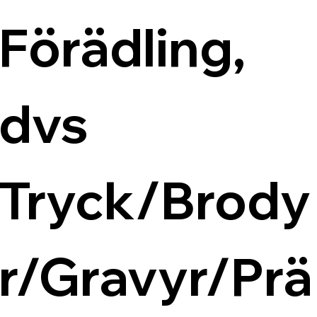
Förädling, 
dvs 
Tryck/Brody
r/Gravyr/Prä