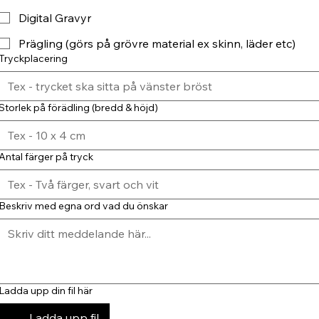
Digital Gravyr
Prägling (görs på grövre material ex skinn, läder etc)
Tryckplacering
Storlek på förädling (bredd & höjd)
Antal färger på tryck
Beskriv med egna ord vad du önskar
Ladda upp din fil här
Ladda upp fil