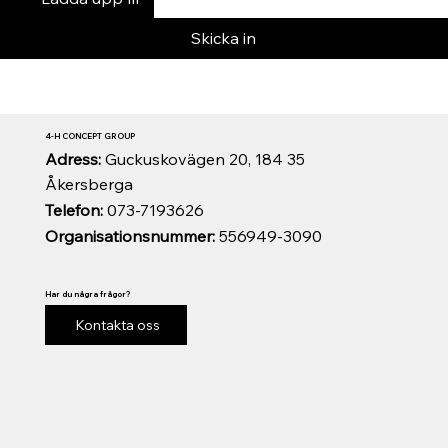
Skicka in
4-H CONCEPT GROUP
Adress:
Guckuskovägen 20, 184 35
Åkersberga
Telefon:
073-7193626
Organisationsnummer:
556949-3090
Har du några frågor?
Kontakta oss