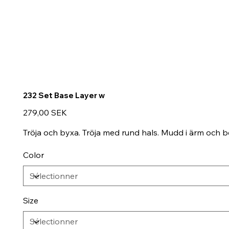
232 Set Base Layer w
Prix
279,00 SEK
Tröja och byxa. Tröja med rund hals. Mudd i ärm och b
Color
Size