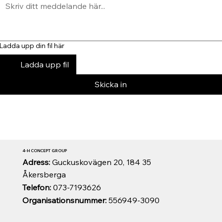
Ladda upp din fil här
Ladda upp fil
Skicka in
4-H CONCEPT GROUP
Adress:
Guckuskovägen 20, 184 35
Åkersberga
Telefon:
073-7193626
Organisationsnummer:
556949-3090