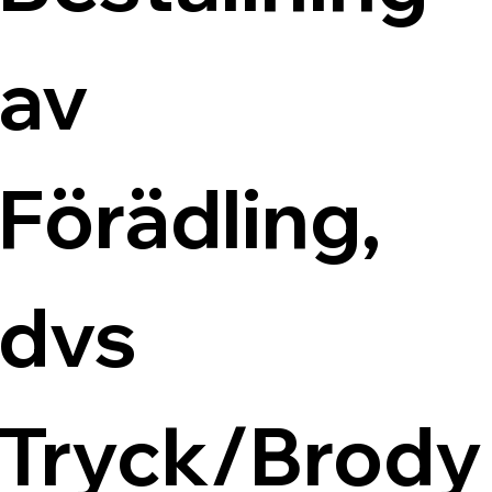
av 
Förädling, 
dvs 
Tryck/Brody