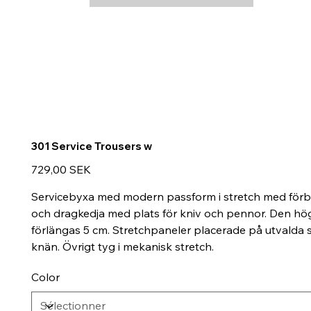
301 Service Trousers w
Prix
729,00 SEK
Servicebyxa med modern passform i stretch med förböj
och dragkedja med plats för kniv och pennor. Den högr
förlängas 5 cm. Stretchpaneler placerade på utvalda st
knän. Övrigt tyg i mekanisk stretch.
Color