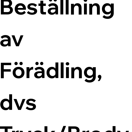
Beställning 
av 
Förädling, 
dvs 