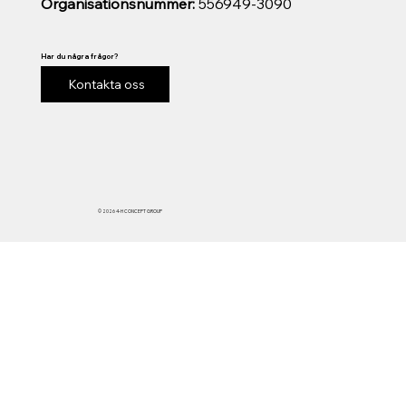
Organisationsnummer:
556949-3090
Har du några frågor?
Kontakta oss
© 2026 4-H CONCEPT GROUP