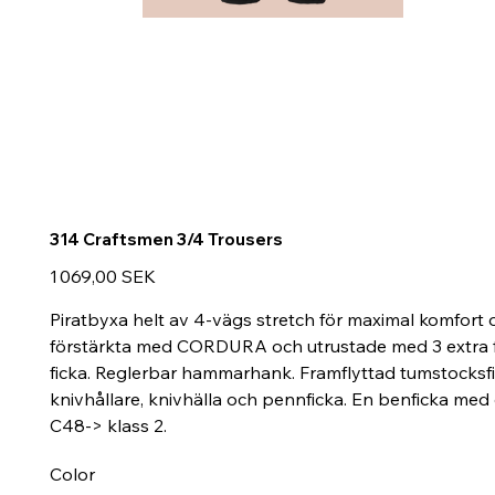
314 Craftsmen 3/4 Trousers
Prix
1 069,00 SEK
Piratbyxa helt av 4-vägs stretch för maximal komfort 
förstärkta med CORDURA och utrustade med 3 extra fa
ficka. Reglerbar hammarhank. Framflyttad tumstocksfic
knivhållare, knivhälla och pennficka. En benficka med
C48-> klass 2.
Color