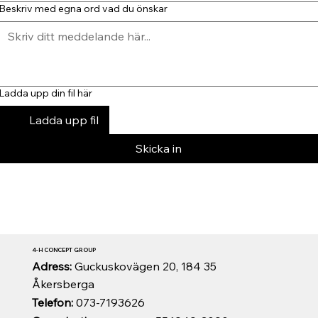
Beskriv med egna ord vad du önskar
Ladda upp din fil här
Ladda upp fil
Skicka in
4-H CONCEPT GROUP
Adress:
Guckuskovägen 20, 184 35
Åkersberga
Telefon:
073-7193626