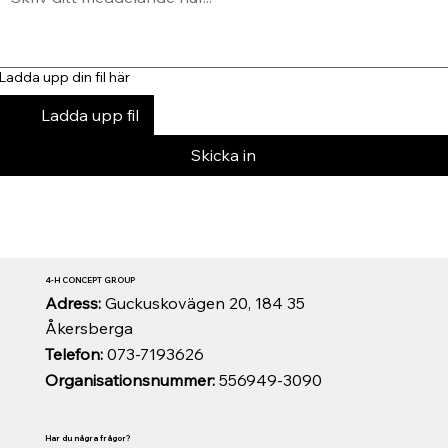
Ladda upp din fil här
Ladda upp fil
Skicka in
4-H CONCEPT GROUP
Adress:
Guckuskovägen 20, 184 35
Åkersberga
Telefon:
073-7193626
Organisationsnummer:
556949-3090
Har du några frågor?