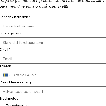
fråga så gör inte det ngt heller. Det finns en textruta så skriv 
bara med dina egna ord ,så löser vi allt!
För och efternamn
*
Företagsnamn
Email
*
Telefon
Produktnamn + färg
Tryckmetod
Transfertryck