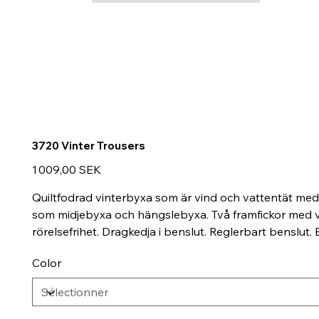
3720 Vinter Trousers
Prix
1 009,00 SEK
Quiltfodrad vinterbyxa som är vind och vattentät m
som midjebyxa och hängslebyxa. Två framfickor med va
rörelsefrihet. Dragkedja i benslut. Reglerbart benslu
Color