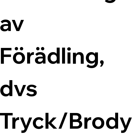
av 
Förädling, 
dvs 
Tryck/Brody