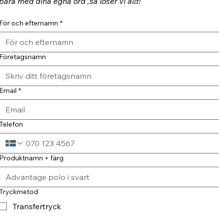
bara med dina egna ord ,så löser vi allt!
För och efternamn
*
Företagsnamn
Email
*
Telefon
Produktnamn + färg
Tryckmetod
Transfertryck