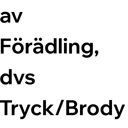
av 
Förädling, 
dvs 
Tryck/Brody