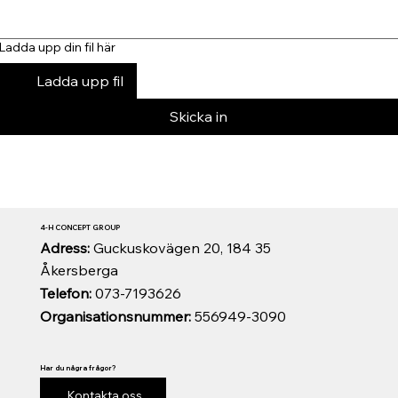
Ladda upp din fil här
Ladda upp fil
Skicka in
4-H CONCEPT GROUP
Adress:
Guckuskovägen 20, 184 35
Åkersberga
Telefon:
073-7193626
Organisationsnummer:
556949-3090
Har du några frågor?
Kontakta oss