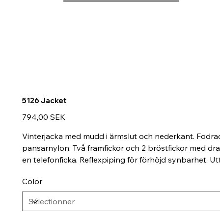
5126 Jacket
Prix
794,00 SEK
Vinterjacka med mudd i ärmslut och nederkant. Fodrad 
pansarnylon. Två framfickor och 2 bröstfickor med dra
en telefonficka. Reflexpiping för förhöjd synbarhet. Utt
Color