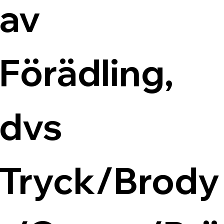
av 
Förädling, 
dvs 
Tryck/Brody