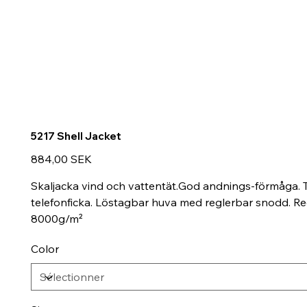
5217 Shell Jacket
Prix
884,00 SEK
Skaljacka vind och vattentät.God andnings-förmåga. T
telefonficka. Löstagbar huva med reglerbar snodd. R
8000g/m²
Color