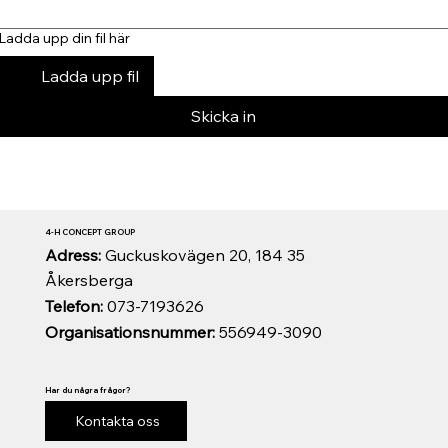
Ladda upp din fil här
Ladda upp fil
Skicka in
4-H CONCEPT GROUP
Adress:
Guckuskovägen 20, 184 35
Åkersberga
Telefon:
073-7193626
Organisationsnummer:
556949-3090
Har du några frågor?
Kontakta oss