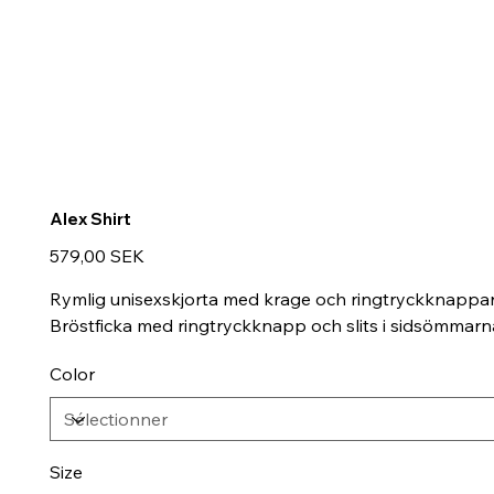
Alex Shirt
Prix
579,00 SEK
Rymlig unisexskjorta med krage och ringtryckknappar 
Bröstficka med ringtryckknapp och slits i sidsömmarna
Color
Size