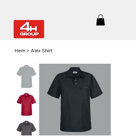
Hem
>
Alex Shirt