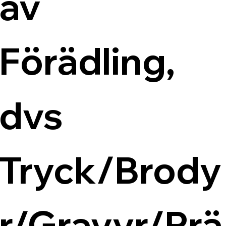
av 
Förädling, 
dvs 
Tryck/Brody
r/Gravyr/Prä