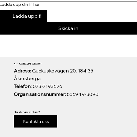
Ladda upp din fil här
Ladda upp fil
Skicka in
4-H CONCEPT GROUP
Adress:
Guckuskovägen 20, 184 35
Åkersberga
Telefon:
073-7193626
Organisationsnummer:
556949-3090
Har du några frågor?
Kontakta oss