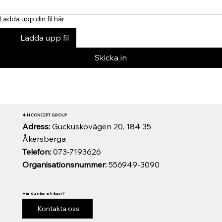
Ladda upp din fil här
Ladda upp fil
Skicka in
4-H CONCEPT GROUP
Adress:
Guckuskovägen 20, 184 35
Åkersberga
Telefon:
073-7193626
Organisationsnummer:
556949-3090
Har du några frågor?
Kontakta oss