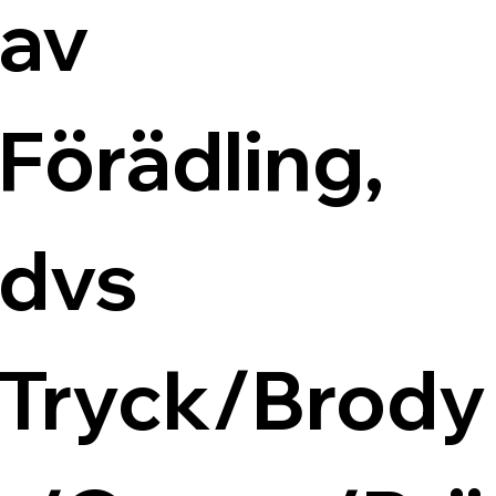
av 
Förädling, 
dvs 
Tryck/Brody