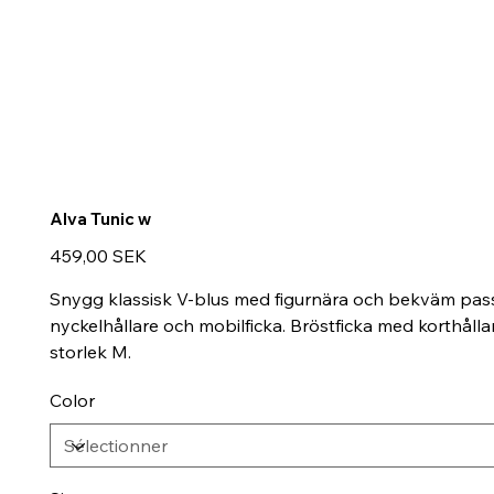
Alva Tunic w
Prix
459,00 SEK
Snygg klassisk V-blus med figurnära och bekväm pass
nyckelhållare och mobilficka. Bröstficka med korthålla
storlek M.
Color