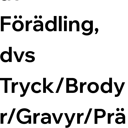
Förädling, 
dvs 
Tryck/Brody
r/Gravyr/Prä