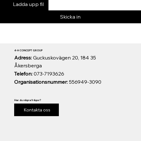
Ladda upp fil
Skicka in
4-H CONCEPT GROUP
Adress:
Guckuskovägen 20, 184 35
Åkersberga
Telefon:
073-7193626
Organisationsnummer:
556949-3090
Har du några frågor?
Kontakta oss