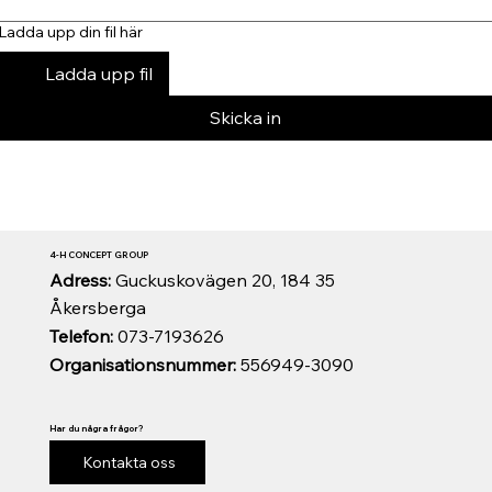
Ladda upp din fil här
Ladda upp fil
Skicka in
4-H CONCEPT GROUP
Adress:
Guckuskovägen 20, 184 35
Åkersberga
Telefon:
073-7193626
Organisationsnummer:
556949-3090
Har du några frågor?
Kontakta oss