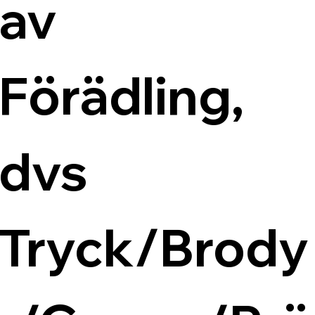
av 
Förädling, 
dvs 
Tryck/Brody