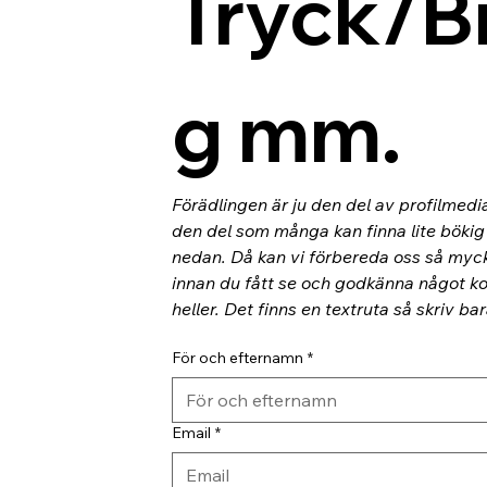
Tryck/B
g mm.
Förädlingen är ju den del av profilmedi
den del som många kan finna lite bökig o
nedan. Då kan vi förbereda oss så myc
innan du fått se och godkänna något kor
heller. Det finns en textruta så skriv ba
För och efternamn
*
Email
*