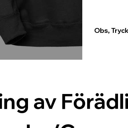
Obs, Tryck
ing av Förädli