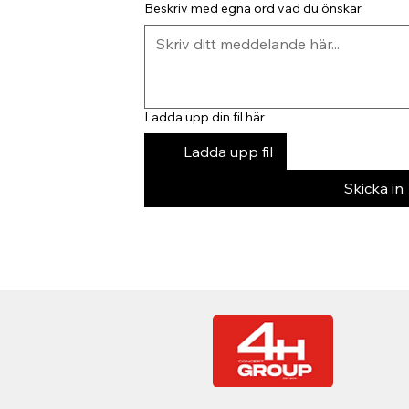
Beskriv med egna ord vad du önskar
Ladda upp din fil här
Ladda upp fil
Skicka in