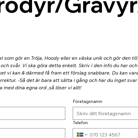
rodyr/Gravyr
at som gör en Tröja, Hoody eller en väska unik och gör den til
ch svår. Vi ska göra detta enkelt. Skriv i den info du har och
ket vi kan & därmed få fram ett förslag snabbare. Du kan va
rektur. -Så det är bara att sätta i gång och har du inget svar
ra med dina egna ord ,så löser vi allt!
Företagsnamn
Telefon