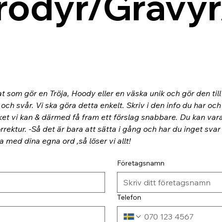
rodyr/Gravyr
at som gör en Tröja, Hoody eller en väska unik och gör den til
ch svår. Vi ska göra detta enkelt. Skriv i den info du har och
ket vi kan & därmed få fram ett förslag snabbare. Du kan va
rektur. -Så det är bara att sätta i gång och har du inget svar
ra med dina egna ord ,så löser vi allt!
Företagsnamn
Telefon