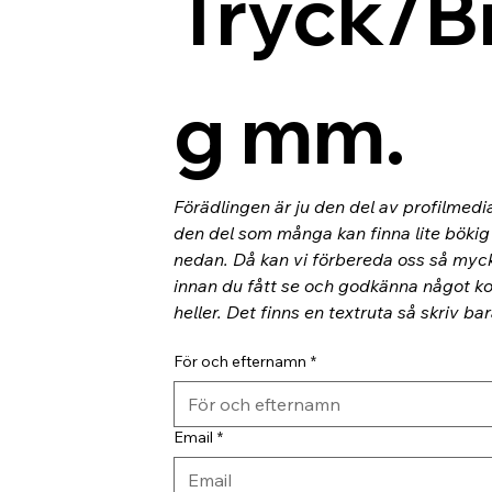
Tryck/B
g mm.
Förädlingen är ju den del av profilmedi
den del som många kan finna lite bökig o
nedan. Då kan vi förbereda oss så myc
innan du fått se och godkänna något kor
heller. Det finns en textruta så skriv ba
För och efternamn
*
Email
*