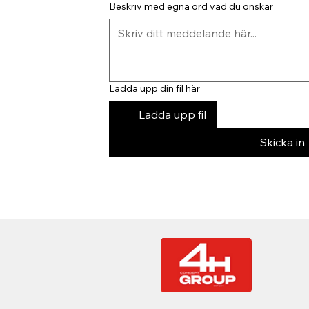
Beskriv med egna ord vad du önskar
Ladda upp din fil här
Ladda upp fil
Skicka in