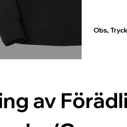
Obs, Tryck
ing av Förädli