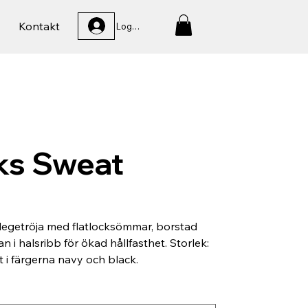
Kontakt
Logga In
ks Sweat
legetröja med flatlocksömmar, borstad
an i halsribb för ökad hållfasthet. Storlek:
 i färgerna navy och black.