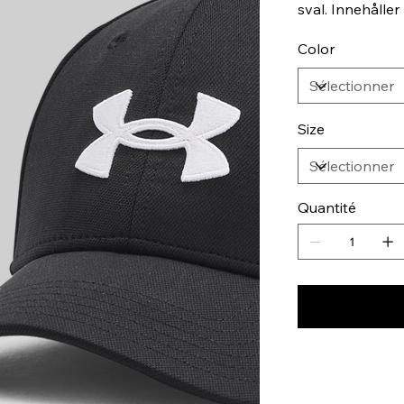
sval. Innehåller
Color
Size
Quantité