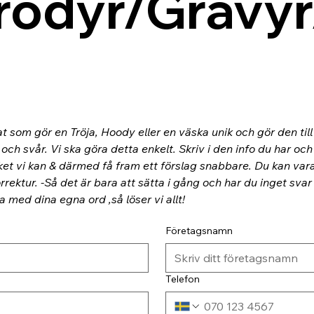
rodyr/Gravyr
at som gör en Tröja, Hoody eller en väska unik och gör den til
ch svår. Vi ska göra detta enkelt. Skriv i den info du har och
ket vi kan & därmed få fram ett förslag snabbare. Du kan va
rektur. -Så det är bara att sätta i gång och har du inget svar
ra med dina egna ord ,så löser vi allt!
Företagsnamn
Telefon