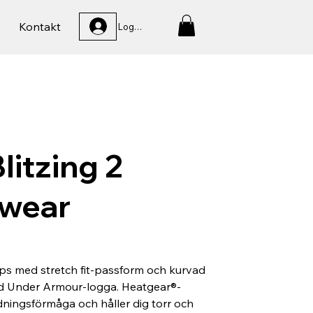
Kontakt
Logga In
litzing 2
wear
ps med stretch fit-passform och kurvad
d Under Armour-logga. Heatgear®-
dningsförmåga och håller dig torr och