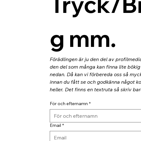
Tryck/B
g mm.
Förädlingen är ju den del av profilmedi
den del som många kan finna lite bökig o
nedan. Då kan vi förbereda oss så myc
innan du fått se och godkänna något kor
heller. Det finns en textruta så skriv ba
För och efternamn
*
Email
*