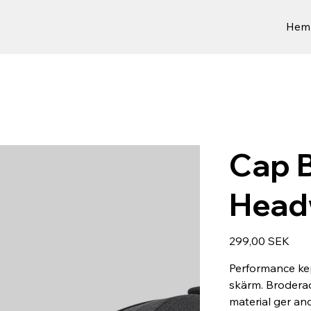
Hem
Cap B
Head
Prix
299,00 SEK
Performance ke
skärm. Brodera
material ger an