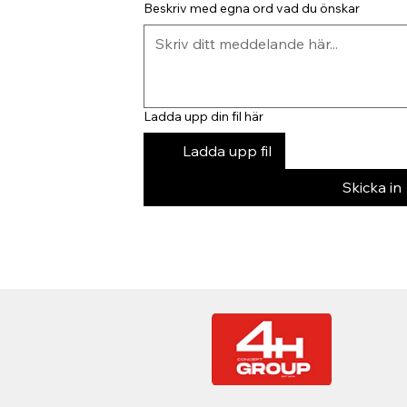
Beskriv med egna ord vad du önskar
Ladda upp din fil här
Ladda upp fil
Skicka in