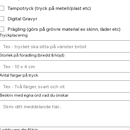
Tampotryck (tryck på metell/plast etc)
Digital Gravyr
Prägling (görs på grövre material ex skinn, läder etc)
Tryckplacering
Storlek på förädling (bredd & höjd)
Antal färger på tryck
Beskriv med egna ord vad du önskar
Ladda upp din fil här