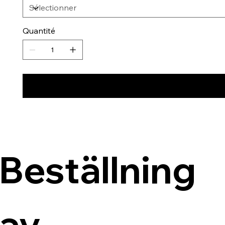
Quantité
Beställning 
av 