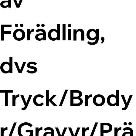
Förädling, 
dvs 
Tryck/Brody
r/Gravyr/Prä