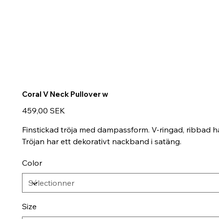
Coral V Neck Pullover w
Prix
459,00 SEK
Finstickad tröja med dampassform. V-ringad, ribbad h
Tröjan har ett dekorativt nackband i satäng.
Color
Size