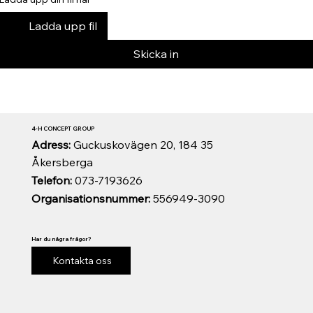
Ladda upp fil
Skicka in
4-H CONCEPT GROUP
Adress:
Guckuskovägen 20, 184 35
Åkersberga
Telefon:
073-7193626
Organisationsnummer:
556949-3090
Har du några frågor?
Kontakta oss