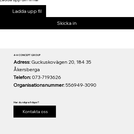
Ladda upp fil
Skicka in
4-H CONCEPT GROUP
Adress:
Guckuskovägen 20, 184 35
Åkersberga
Telefon:
073-7193626
Organisationsnummer:
556949-3090
Har du några frågor?
Kontakta oss