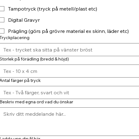
Tampotryck (tryck på metell/plast etc)
Digital Gravyr
Prägling (görs på grövre material ex skinn, läder etc)
Tryckplacering
Storlek på förädling (bredd & höjd)
Antal färger på tryck
Beskriv med egna ord vad du önskar
Ladda upp din fil här