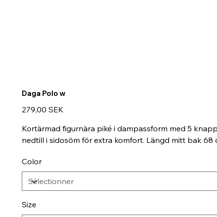
Daga Polo w
Prix
279,00 SEK
Kortärmad figurnära piké i dampassform med 5 knappa
nedtill i sidosöm för extra komfort. Längd mitt bak 68 
Color
Size