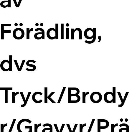
Förädling, 
dvs 
Tryck/Brody
r/Gravyr/Prä