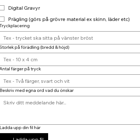
Digital Gravyr
Prägling (görs på grövre material ex skinn, läder etc)
Tryckplacering
Storlek på förädling (bredd & höjd)
Antal färger på tryck
Beskriv med egna ord vad du önskar
Ladda upp din fil här
Ladda upp fil