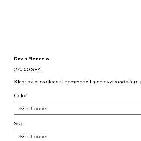
Davis Fleece w
Prix
275,00 SEK
Klassisk microfleece i dammodell med avvikande färg på
Color
Size