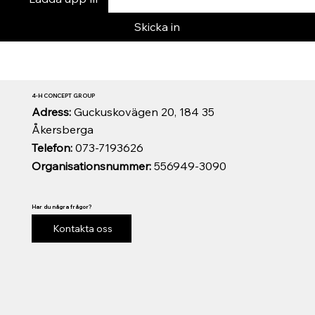
Skicka in
4-H CONCEPT GROUP
Adress:
Guckuskovägen 20, 184 35
Åkersberga
Telefon:
073-7193626
Organisationsnummer:
556949-3090
Har du några frågor?
Kontakta oss