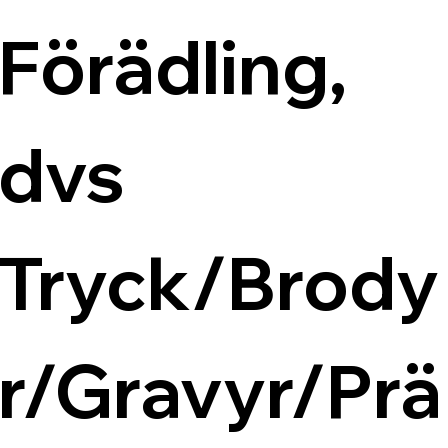
Förädling, 
dvs 
Tryck/Brody
r/Gravyr/Prä