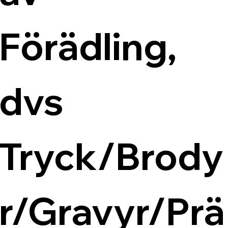
Förädling, 
dvs 
Tryck/Brody
r/Gravyr/Prä