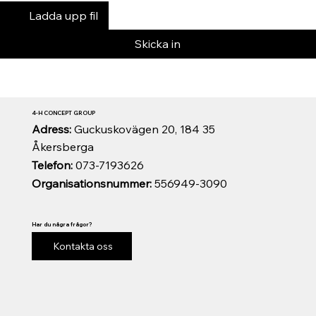
Ladda upp fil
Skicka in
4-H CONCEPT GROUP
Adress:
Guckuskovägen 20, 184 35
Åkersberga
Telefon:
073-7193626
Organisationsnummer:
556949-3090
Har du några frågor?
Kontakta oss