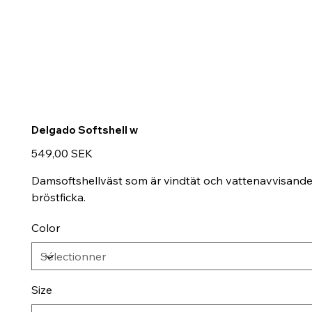
Delgado Softshell w
Prix
549,00 SEK
Damsoftshellväst som är vindtät och vattenavvisande,
bröstficka.
Color
Size