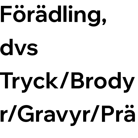
Förädling, 
dvs 
Tryck/Brody
r/Gravyr/Prä