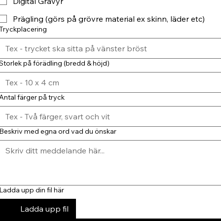
Digital Gravyr
Prägling (görs på grövre material ex skinn, läder etc)
Tryckplacering
Storlek på förädling (bredd & höjd)
Antal färger på tryck
Beskriv med egna ord vad du önskar
Ladda upp din fil här
Ladda upp fil