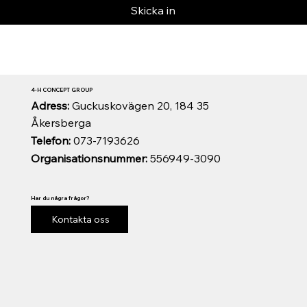
Skicka in
4-H CONCEPT GROUP
Adress:
Guckuskovägen 20, 184 35
Åkersberga
Telefon:
073-7193626
Organisationsnummer:
556949-3090
Har du några frågor?
Kontakta oss