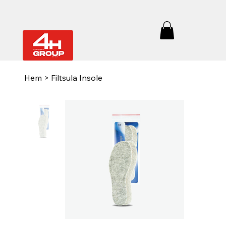
Hem
>
Filtsula Insole