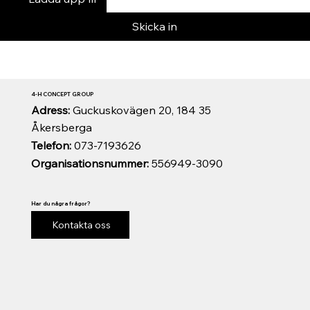
Skicka in
4-H CONCEPT GROUP
Adress:
Guckuskovägen 20, 184 35
Åkersberga
Telefon:
073-7193626
Organisationsnummer:
556949-3090
Har du några frågor?
Kontakta oss