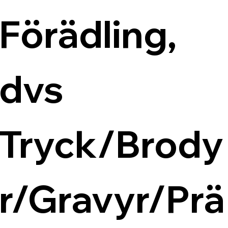
Förädling, 
dvs 
Tryck/Brody
r/Gravyr/Prä