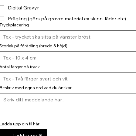
Digital Gravyr
Prägling (görs på grövre material ex skinn, läder etc)
Tryckplacering
Storlek på förädling (bredd & höjd)
Antal färger på tryck
Beskriv med egna ord vad du önskar
Ladda upp din fil här
Ladda upp fil