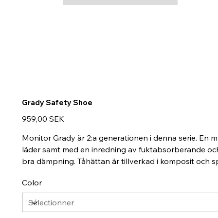
Grady Safety Shoe
Prix
959,00 SEK
Monitor Grady är 2:a generationen i denna serie. En myck
läder samt med en inredning av fuktabsorberande och f
bra dämpning. Tåhättan är tillverkad i komposit och spi
Color