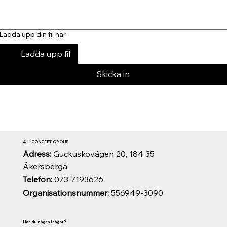
Ladda upp din fil här
Ladda upp fil
Skicka in
4-H CONCEPT GROUP
Adress:
Guckuskovägen 20, 184 35
Åkersberga
Telefon:
073-7193626
Organisationsnummer:
556949-3090
Har du några frågor?