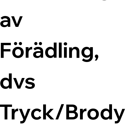
av 
Förädling, 
dvs 
Tryck/Brody