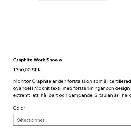
Graphite Work Shoe w
Prix
1 350,00 SEK
Monitor Graphite är den första skon som är certifierad
ovandel i Moknit textil med förstärkningar och desig
extremt lätt, hållbart och dämpande. Slitsulan är i h
Color