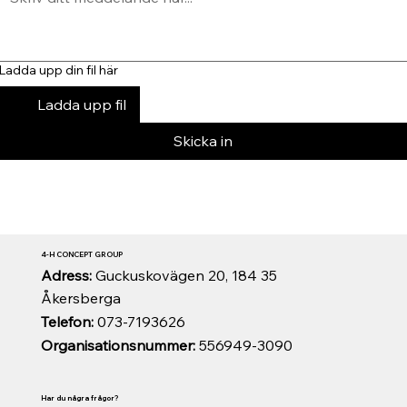
Ladda upp din fil här
Ladda upp fil
Skicka in
4-H CONCEPT GROUP
Adress:
Guckuskovägen 20, 184 35
Åkersberga
Telefon:
073-7193626
Organisationsnummer:
556949-3090
Har du några frågor?