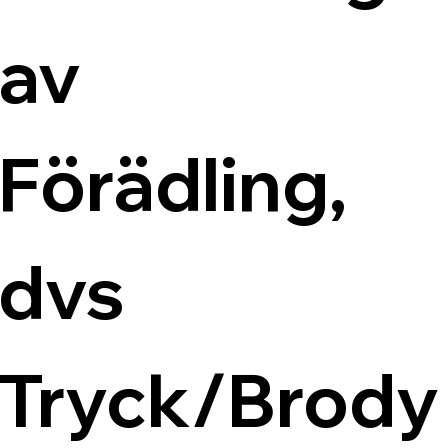
av 
Förädling, 
dvs 
Tryck/Brody