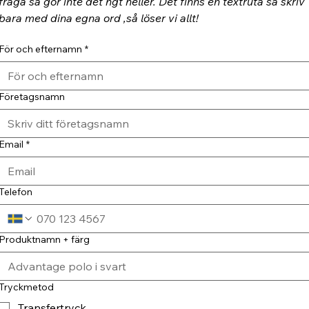
fråga så gör inte det ngt heller. Det finns en textruta så skriv 
bara med dina egna ord ,så löser vi allt!
För och efternamn
*
Företagsnamn
Email
*
Telefon
Produktnamn + färg
Tryckmetod
Transfertryck