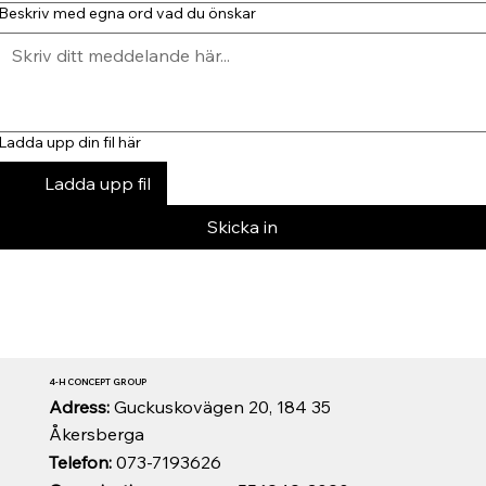
Beskriv med egna ord vad du önskar
Ladda upp din fil här
Ladda upp fil
Skicka in
4-H CONCEPT GROUP
Adress:
Guckuskovägen 20, 184 35
Åkersberga
Telefon:
073-7193626