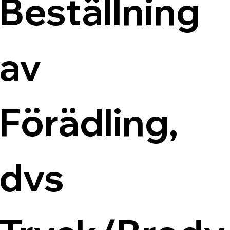
Beställning 
av 
Förädling, 
dvs 