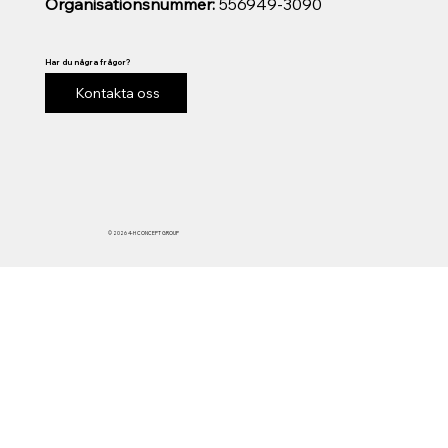
Organisationsnummer:
556949-3090
Har du några frågor?
Kontakta oss
© 2026 4-H CONCEPT GROUP