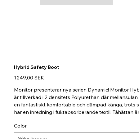
Hybrid Safety Boot
Prix
1 249,00 SEK
Monitor presenterar nya serien Dynamic! Monitor Hybr
är tillverkad i 2 densitets Polyurethan där mellansul
en fantastiskt komfortable och dämpad känga, trots s
har en inredning i fuktabsorberande textil. Tåhättan ä
Color