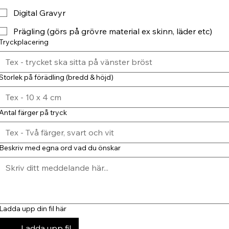
Digital Gravyr
Prägling (görs på grövre material ex skinn, läder etc)
Tryckplacering
Storlek på förädling (bredd & höjd)
Antal färger på tryck
Beskriv med egna ord vad du önskar
Ladda upp din fil här
Ladda upp fil