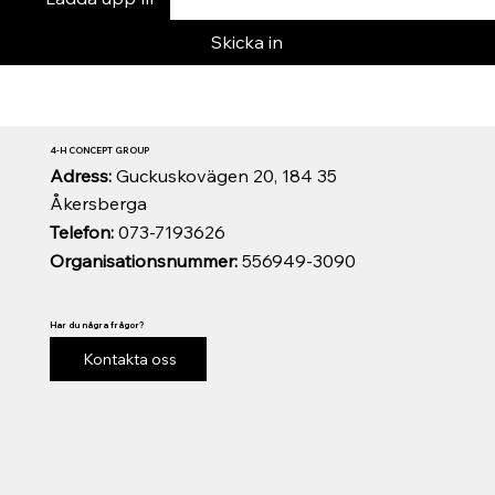
Skicka in
4-H CONCEPT GROUP
Adress:
Guckuskovägen 20, 184 35
Åkersberga
Telefon:
073-7193626
Organisationsnummer:
556949-3090
Har du några frågor?
Kontakta oss