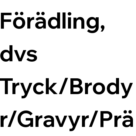
Förädling, 
dvs 
Tryck/Brody
r/Gravyr/Prä