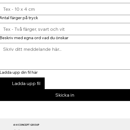
Antal färger på tryck
Beskriv med egna ord vad du önskar
Ladda upp din fil här
Ladda upp fil
Skicka in
4-H CONCEPT GROUP