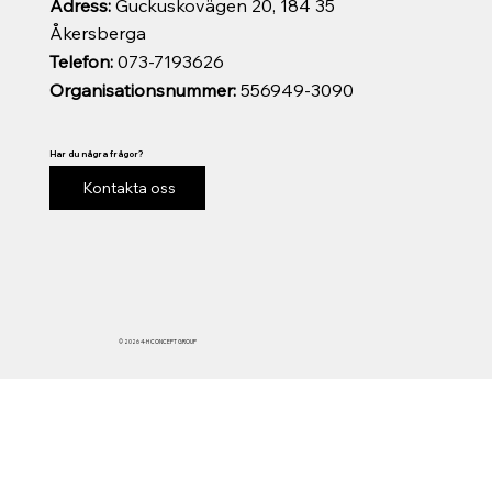
Adress:
Guckuskovägen 20, 184 35
Åkersberga
Telefon:
073-7193626
Organisationsnummer:
556949-3090
Har du några frågor?
Kontakta oss
© 2026 4-H CONCEPT GROUP