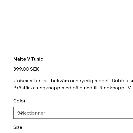
Malte V-Tunic
Prix
399,00 SEK
Unisex V-tunica i bekväm och rymlig modell. Dubbla sn
Bröstficka ringknapp med bälg nedtill. Ringknapp i V-
Color
Size