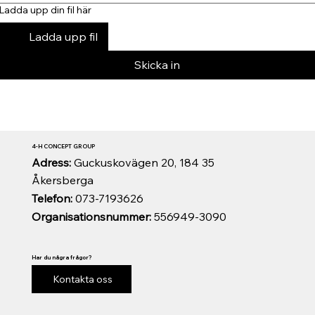
Ladda upp din fil här
Ladda upp fil
Skicka in
4-H CONCEPT GROUP
Adress:
Guckuskovägen 20, 184 35
Åkersberga
Telefon:
073-7193626
Organisationsnummer:
556949-3090
Har du några frågor?
Kontakta oss