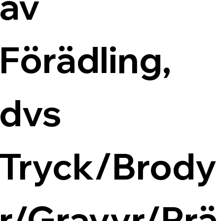
av 
Förädling, 
dvs 
Tryck/Brody
r/Gravyr/Prä