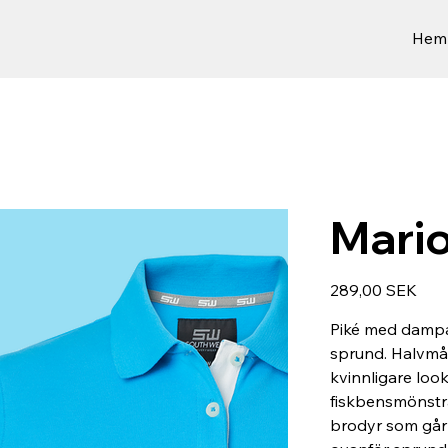
Hem
Mario
Prix
289,00 SEK
Piké med dampa
sprund. Halvmå
kvinnligare loo
fiskbensmönstra
brodyr som går 