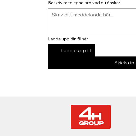
Beskriv med egna ord vad du önskar
Ladda upp din fil här
Ladda upp fil
Skicka in