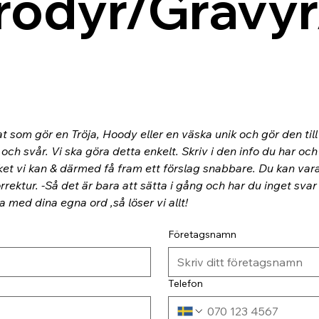
rodyr/Gravyr
at som gör en Tröja, Hoody eller en väska unik och gör den til
ch svår. Vi ska göra detta enkelt. Skriv i den info du har och
ket vi kan & därmed få fram ett förslag snabbare. Du kan va
rektur. -Så det är bara att sätta i gång och har du inget svar
ra med dina egna ord ,så löser vi allt!
Företagsnamn
Telefon