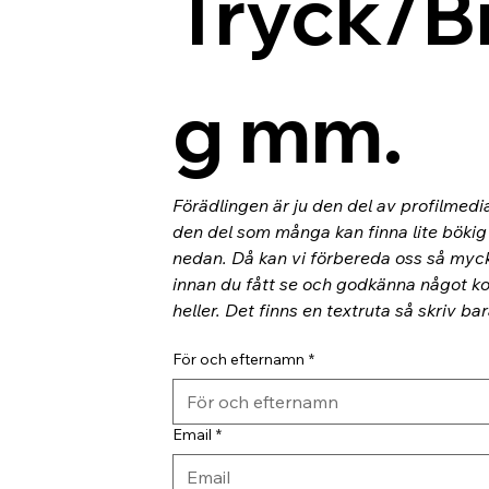
Tryck/B
g mm.
Förädlingen är ju den del av profilmedi
den del som många kan finna lite bökig o
nedan. Då kan vi förbereda oss så myc
innan du fått se och godkänna något kor
heller. Det finns en textruta så skriv ba
För och efternamn
*
Email
*