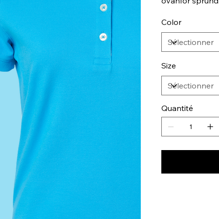
ovanför sprund
Color
Size
Quantité