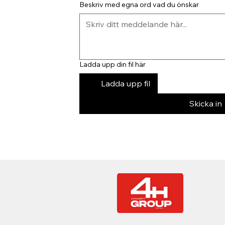
Beskriv med egna ord vad du önskar
Ladda upp din fil här
Ladda upp fil
Skicka in