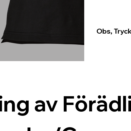
Obs, Tryck
ing av Förädli