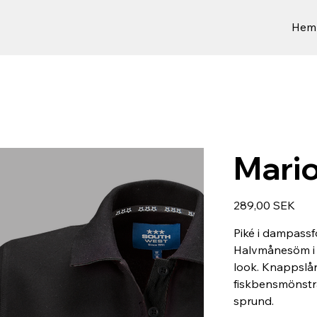
Hem
Mario
Prix
289,00 SEK
Piké i dampassf
Halvmånesöm i 
look. Knappslån
fiskbensmönstra
sprund.