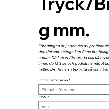
Tryck/B
g mm.
Förädlingen är ju den del av profilmedi
den del som många kan finna lite bökig o
nedan. Då kan vi förbereda oss så myc
innan du fått se och godkänna något kor
heller. Det finns en textruta så skriv ba
För och efternamn
*
Email
*