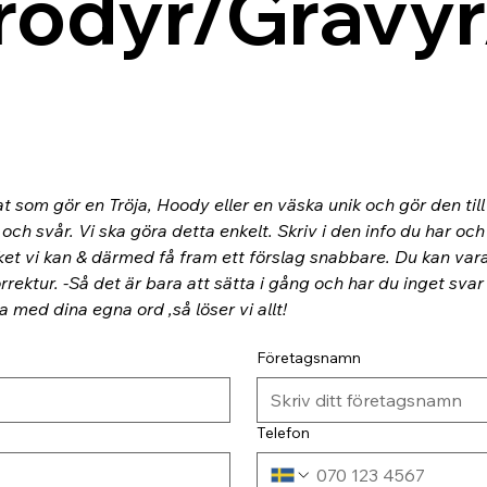
rodyr/Gravyr
at som gör en Tröja, Hoody eller en väska unik och gör den til
ch svår. Vi ska göra detta enkelt. Skriv i den info du har och
ket vi kan & därmed få fram ett förslag snabbare. Du kan va
rektur. -Så det är bara att sätta i gång och har du inget svar
ra med dina egna ord ,så löser vi allt!
Företagsnamn
Telefon