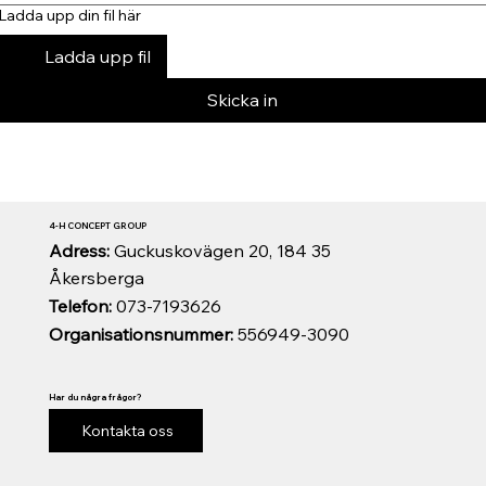
Ladda upp din fil här
Ladda upp fil
Skicka in
4-H CONCEPT GROUP
Adress:
Guckuskovägen 20, 184 35
Åkersberga
Telefon:
073-7193626
Organisationsnummer:
556949-3090
Har du några frågor?
Kontakta oss