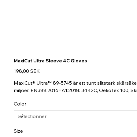
MaxiCut Ultra Sleeve 4C Gloves
Prix
198,00 SEK
MaxiCut® Ultra™ 89-5745 är ett tunt slitstark skärsäk
miljöer. EN388:2016+A1:2018: 3442C, OekoTex 100, Ski
Color
Size