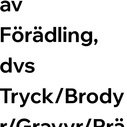
av 
Förädling, 
dvs 
Tryck/Brody
r/Gravyr/Prä