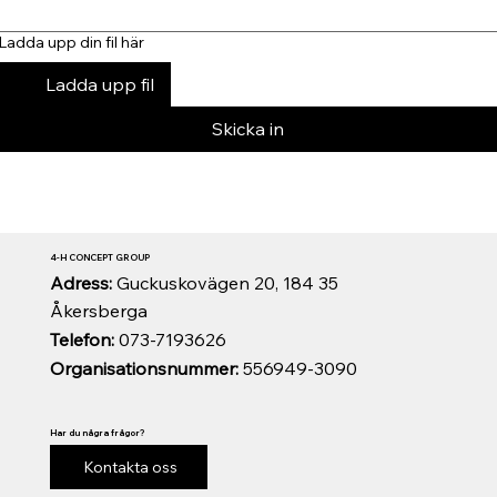
Ladda upp din fil här
Ladda upp fil
Skicka in
4-H CONCEPT GROUP
Adress:
Guckuskovägen 20, 184 35
Åkersberga
Telefon:
073-7193626
Organisationsnummer:
556949-3090
Har du några frågor?
Kontakta oss