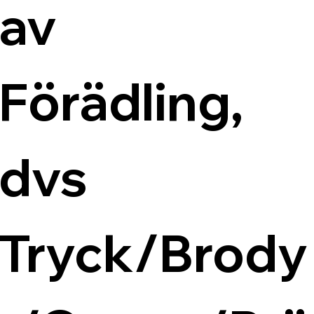
av 
Förädling, 
dvs 
Tryck/Brody