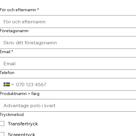
För och efternamn
*
Företagsnamn
Email
*
Telefon
Produktnamn + färg
Tryckmetod
Transfertryck
Screentryck