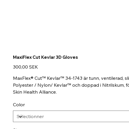
MaxiFlex Cut Kevlar 3D Gloves
Prix
300,00 SEK
MaxFlex® Cut™ Kevlar™ 34-1743 är tunn, ventilerad, sl
Polyester / Nylon/ Kevlar™ och doppad i Nitrilskum, 
Skin Health Alliance.
Color